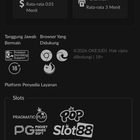
Rata-rata 0.01
Rata-rata 3 Menit
Menit
Tanggung Jawab
Browser Yang
Bermain
Didukung
©2026 OKEJUDI. Hak cipta
dilindungi | 18+
Platform Penyedia Layanan
Slots