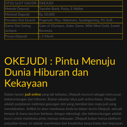
SITUS SLOT GACOR
OKEJUDI
Metode Deposit
Transfer Bank, Pulsa, E-Wallet
Minimal Deposit
Rp 10.000
Provider Slot Favorit
Pragmatic Play, Habanero, Spadegaming, PG Soft.
Game Slot Sering
Gate of Olympus, Aztec Gems, Wild West Gold, Sweet
Jackpot
Bonanza.
Proses Deposit
± 2 Menit
OKEJUDI : Pintu Menuju
Dunia Hiburan dan
Kekayaan
Dalam lautan
judi online
yang tak terbatas, Okejudi muncul sebagai mercusuar
keberuntungan dan hiburan. Bukan sekadar situs judi online biasa, Okejudi
adalah perjalanan melintasi gulungan slot yang memikat dan meja judi yang
mendebarkan. Artikel ini akan membawa Anda ke dalam dunia Okejudi, sebuah
tempat di mana taruhan bertemu dengan teknologi, dan keberuntungan adalah
kunci untuk membuka pintu menuju kekayaan. Okejudi bukan hanya platform
perjudian biasa; ini adalah manifestasi dari kreativitas tanpa batas dan kepuasan