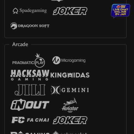
Arcade