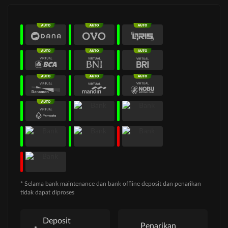
* Selama bank maintenance dan bank offline deposit dan penarikan
tidak dapat diproses
Deposit
Penarikan