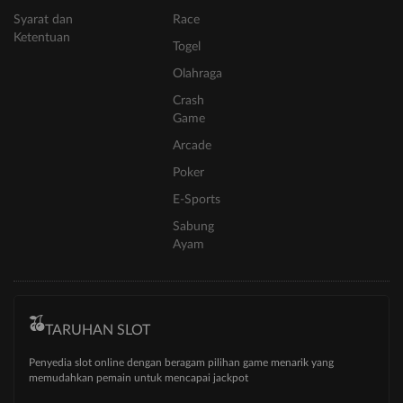
Syarat dan
Race
Ketentuan
Togel
Olahraga
Crash
Game
Arcade
Poker
E-Sports
Sabung
Ayam
TARUHAN SLOT
Penyedia slot online dengan beragam pilihan game menarik yang
memudahkan pemain untuk mencapai jackpot