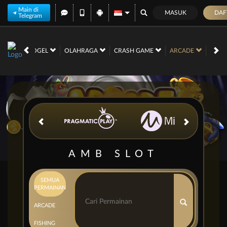
Main di
MASUK
DAF
Telegram
RACE
TOGEL
OLAHRAGA
CRASH GAME
ARCADE
POK
AMB SLOT
SEMUA
PERMAINAN
ARCADE
FISHING