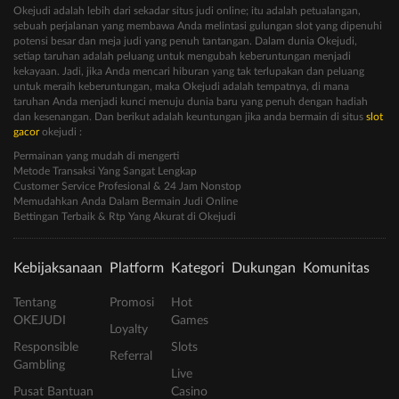
Okejudi adalah lebih dari sekadar situs judi online; itu adalah petualangan,
sebuah perjalanan yang membawa Anda melintasi gulungan slot yang dipenuhi
potensi besar dan meja judi yang penuh tantangan. Dalam dunia Okejudi,
setiap taruhan adalah peluang untuk mengubah keberuntungan menjadi
kekayaan. Jadi, jika Anda mencari hiburan yang tak terlupakan dan peluang
untuk meraih keberuntungan, maka Okejudi adalah tempatnya, di mana
taruhan Anda menjadi kunci menuju dunia baru yang penuh dengan hadiah
dan kesenangan. Dan berikut adalah keuntungan jika anda bermain di situs
slot
gacor
okejudi :
Permainan yang mudah di mengerti
Metode Transaksi Yang Sangat Lengkap
Customer Service Profesional & 24 Jam Nonstop
Memudahkan Anda Dalam Bermain Judi Online
Bettingan Terbaik & Rtp Yang Akurat di Okejudi
Kebijaksanaan
Platform
Kategori
Dukungan
Komunitas
Tentang
Promosi
Hot
OKEJUDI
Games
Loyalty
Responsible
Slots
Referral
Gambling
Live
Pusat Bantuan
Casino