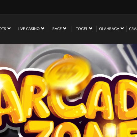
OTS
LIVE CASINO
RACE
TOGEL
OLAHRAGA
CRA