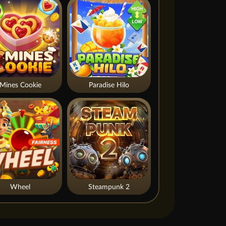
Mines Cookie
Paradise Hilo
Wheel
Steampunk 2