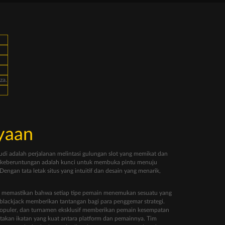
za.
yaan
udi adalah perjalanan melintasi gulungan slot yang memikat dan
an keberuntungan adalah kunci untuk membuka pintu menuju
engan tata letak situs yang intuitif dan desain yang menarik,
judi memastikan bahwa setiap tipe pemain menemukan sesuatu yang
blackjack memberikan tantangan bagi para penggemar strategi.
opuler, dan turnamen eksklusif memberikan pemain kesempatan
akan ikatan yang kuat antara platform dan pemainnya. Tim