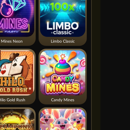
Mines Neon
Limbo Classic
Hilo Gold Rush
Candy Mines