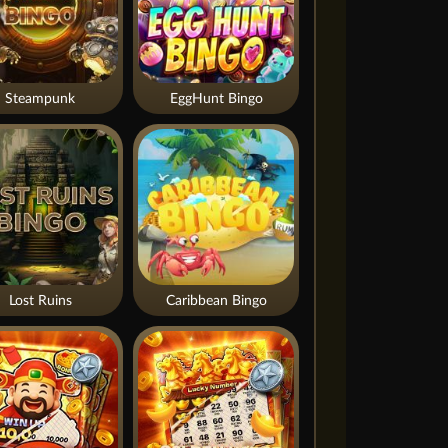
Steampunk
EggHunt Bingo
Lost Ruins
Caribbean Bingo