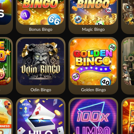
c
Bonus Bingo
Magic Bingo
o
Odin Bingo
Golden Bingo