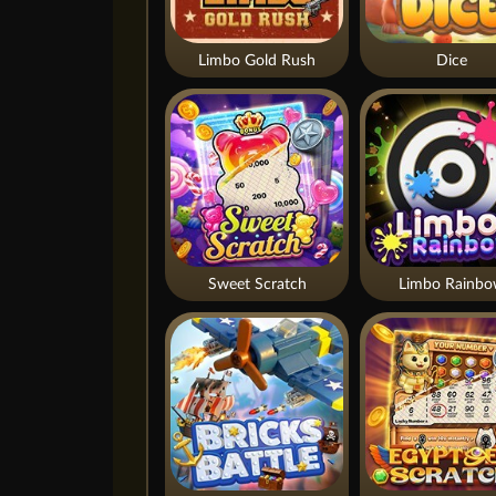
Limbo Gold Rush
Dice
Sweet Scratch
Limbo Rainb