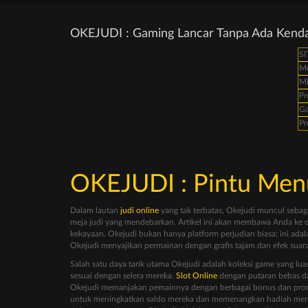
OKEJUDI : Gaming Lancar Tanpa Ada Kendal
S
Me
Mi
Pr
Ga
Pr
OKEJUDI : Pintu Men
Dalam lautan
judi online
yang tak terbatas, Okejudi muncul sebag
meja judi yang mendebarkan. Artikel ini akan membawa Anda ke
kekayaan. Okejudi bukan hanya platform perjudian biasa; ini adala
Okejudi menyajikan permainan dengan grafis tajam dan efek s
Salah satu daya tarik utama Okejudi adalah koleksi game yang lu
sesuai dengan selera mereka.
Slot Online
dengan putaran bebas da
Okejudi memanjakan pemainnya dengan berbagai bonus dan promo
untuk meningkatkan saldo mereka dan memenangkan hadiah menggi