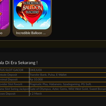
bo
Incredible Balloon Machine
a Di Era Sekarang !
ITUS SLOT GACOR
OKEJUDI
tode Deposit
Transfer Bank, Pulsa, E-Wallet
nimal Deposit
Rp 10.000
ovider Slot Favorit
Pragmatic Play, Habanero, Spadegaming, PG Soft.
me Slot Sering Jackpot
Gate of Olympus, Aztec Gems, Wild West Gold, Sweet Bonan
oses Deposit
± 2 Menit