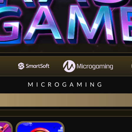
MICROGAMING