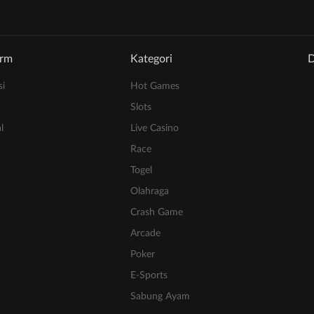
orm
Kategori
D
i
Hot Games
Slots
l
Live Casino
Race
Togel
Olahraga
Crash Game
Arcade
Poker
E-Sports
Sabung Ayam