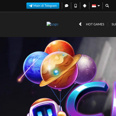
Main di Telegram
HOT GAMES
SL