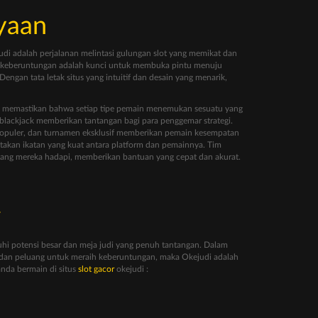
yaan
udi adalah perjalanan melintasi gulungan slot yang memikat dan
an keberuntungan adalah kunci untuk membuka pintu menuju
engan tata letak situs yang intuitif dan desain yang menarik,
judi memastikan bahwa setiap tipe pemain menemukan sesuatu yang
blackjack memberikan tantangan bagi para penggemar strategi.
opuler, dan turnamen eksklusif memberikan pemain kesempatan
akan ikatan yang kuat antara platform dan pemainnya. Tim
yang mereka hadapi, memberikan bantuan yang cepat dan akurat.
i
nuhi potensi besar dan meja judi yang penuh tantangan. Dalam
n dan peluang untuk meraih keberuntungan, maka Okejudi adalah
nda bermain di situs
slot gacor
okejudi :