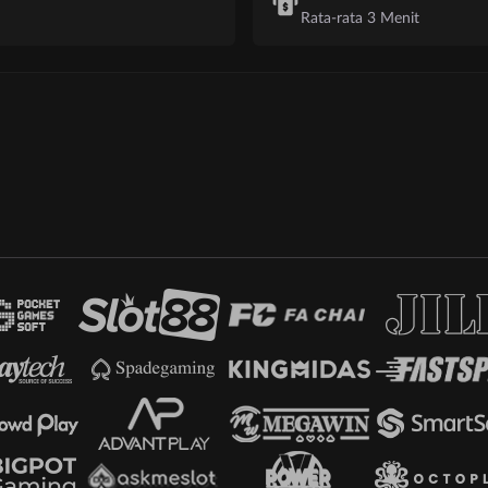
Rata-rata 3 Menit