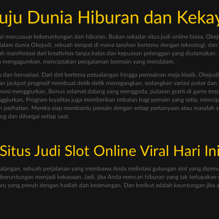
uju Dunia Hiburan dan Keka
ai mercusuar keberuntungan dan hiburan. Bukan sekadar situs judi online biasa, Okej
 dalam dunia Okejudi, sebuah tempat di mana taruhan bertemu dengan teknologi, d
h manifestasi dari kreativitas tanpa batas dan kepuasan pelanggan yang diutamakan. D
uara mengagumkan, menciptakan pengalaman bermain yang mendalam.
as dan bervariasi. Dari slot bertema petualangan hingga permainan meja klasik, Oke
n jackpot progresif membuat detik-detik menegangkan, sedangkan variasi poker dan 
si menggiurkan. Bonus selamat datang yang menggoda, putaran gratis di game terp
urkan. Program loyalitas juga memberikan imbalan bagi pemain yang setia, mencipt
nuh perhatian. Mereka siap membantu pemain dengan setiap pertanyaan atau masalah 
 dan dihargai setiap saat.
tus Judi Slot Online Viral Hari In
 petualangan, sebuah perjalanan yang membawa Anda melintasi gulungan slot yang dipe
beruntungan menjadi kekayaan. Jadi, jika Anda mencari hiburan yang tak terlupaka
ru yang penuh dengan hadiah dan kesenangan. Dan berikut adalah keuntungan jika a