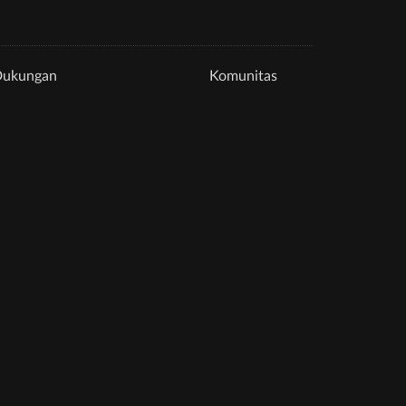
ukungan
Komunitas