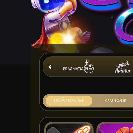
SEMUA PERMAINAN
CRASH GAME