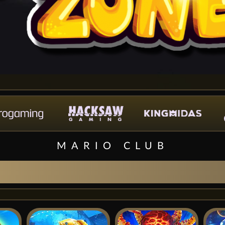
MARIO CLUB