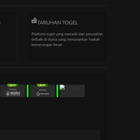
O
TARUHAN TOGEL
Platform togel yang menarik dari perusahan
terbaik di dunia yang menawarkan hadiah
kemenangan besar