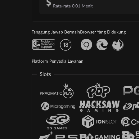
Rata-rata 0.01 Menit
Tanggung Jawab Bermain
Browser Yang Didukung
Platform Penyedia Layanan
Slots