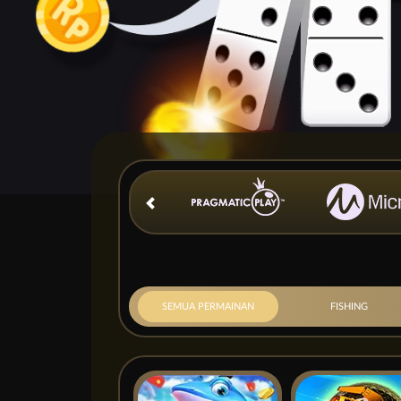
SEMUA PERMAINAN
FISHING