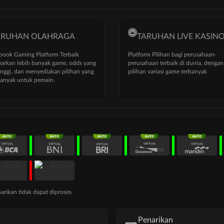
ARUHAN OLAHRAGA
TARUHAN LIVE KASIN
book Gaming Platform Terbaik
Platform Pilihan bagi perusahaan-
rkan lebih banyak game, odds yang
perusahaan terbaik di dunia, dengan
tinggi, dan menyediakan pilihan yang
pilihan variasi game terbanyak
banyak untuk pemain.
arikan tidak dapat diproses
Penarikan