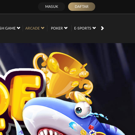
MASUK
DAFTAR
SH GAME
ARCADE
POKER
E-SPORTS
SABUNG AYAM