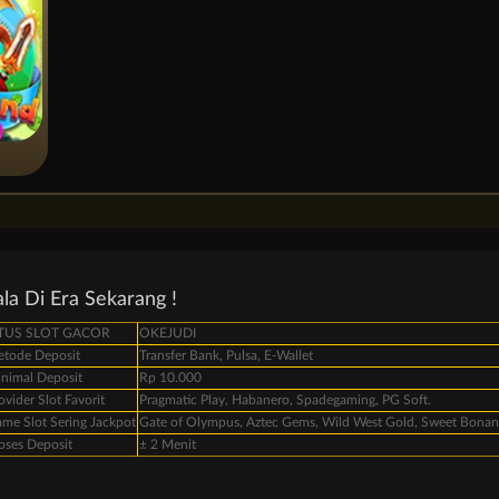
a Di Era Sekarang !
ITUS SLOT GACOR
OKEJUDI
tode Deposit
Transfer Bank, Pulsa, E-Wallet
nimal Deposit
Rp 10.000
ovider Slot Favorit
Pragmatic Play, Habanero, Spadegaming, PG Soft.
me Slot Sering Jackpot
Gate of Olympus, Aztec Gems, Wild West Gold, Sweet Bonan
oses Deposit
± 2 Menit