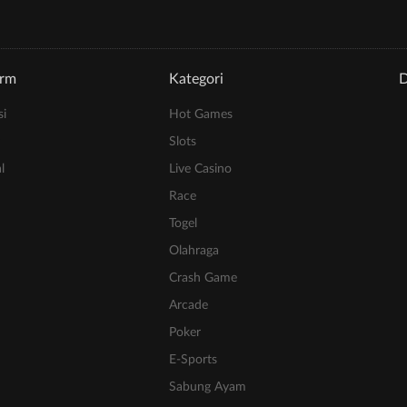
orm
Kategori
D
i
Hot Games
Slots
l
Live Casino
Race
Togel
Olahraga
Crash Game
Arcade
Poker
E-Sports
Sabung Ayam