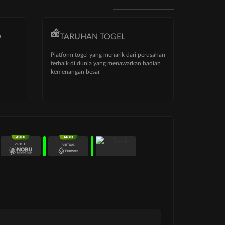
O
TARUHAN TOGEL
Platform togel yang menarik dari perusahan
terbaik di dunia yang menawarkan hadiah
kemenangan besar