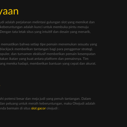
yaan
udi adalah perjalanan melintasi gulungan slot yang memikat dan
an keberuntungan adalah kunci untuk membuka pintu menuju
engan tata letak situs yang intuitif dan desain yang menarik,
judi memastikan bahwa setiap tipe pemain menemukan sesuatu yang
blackjack memberikan tantangan bagi para penggemar strategi.
opuler, dan turnamen eksklusif memberikan pemain kesempatan
akan ikatan yang kuat antara platform dan pemainnya. Tim
yang mereka hadapi, memberikan bantuan yang cepat dan akurat.
i
nuhi potensi besar dan meja judi yang penuh tantangan. Dalam
n dan peluang untuk meraih keberuntungan, maka Okejudi adalah
nda bermain di situs
slot gacor
okejudi :