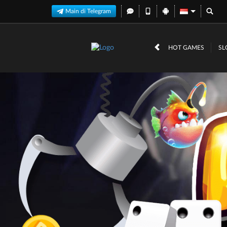
Main di Telegram
HOT GAMES
SL