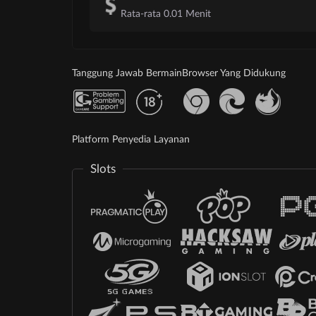
Rata-rata 0.01 Menit
Tanggung Jawab Bermain
Browser Yang Didukung
Platform Penyedia Layanan
Slots