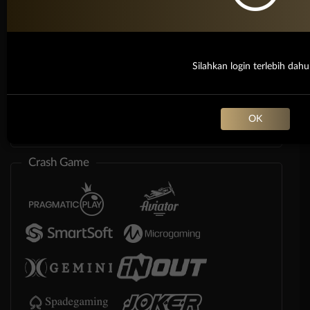
Silahkan login terlebih dahu
OK
Crash Game