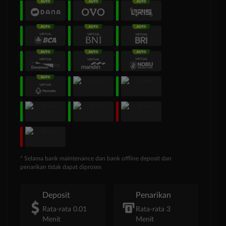
* Selama bank maintenance dan bank offline deposit dan
penarikan tidak dapat diproses
Deposit
Penarikan
Rata-rata 0.01
Rata-rata 3
Menit
Menit