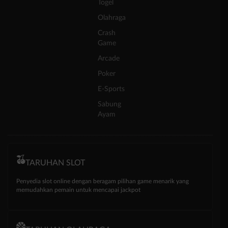
Togel
Olahraga
Crash
Game
Arcade
Poker
E-Sports
Sabung
Ayam
TARUHAN SLOT
Penyedia slot online dengan beragam pilihan game menarik yang
memudahkan pemain untuk mencapai jackpot