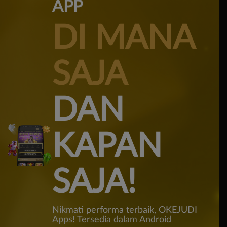
APP
DI MANA
SAJA
DAN
KAPAN
SAJA!
Nikmati performa terbaik, OKEJUDI
Apps! Tersedia dalam Android