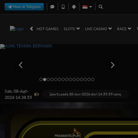
Main di Telegram
HOT GAMES
SLOTS
LIVE CASINO
RACE
Sab, 08-Agt-
an Terjadwal: PP Virtual Sports pada 30-Jun-2026 dari 14.59.59 sampai 30-Sep-2026
2026 14.38.55